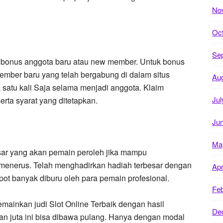
No
Oc
Se
 bonus anggota baru atau new member. Untuk bonus
ember baru yang telah bergabung di dalam situs
Au
satu kali Saja selama menjadi anggota. Klaim
Jul
ta syarat yang ditetapkan.
Ju
Ma
sar yang akan pemain peroleh jika mampu
enerus. Telah menghadirkan hadiah terbesar dengan
Apr
pot banyak diburu oleh para pemain profesional.
Feb
mainkan judi Slot Online Terbaik dengan hasil
De
n juta ini bisa dibawa pulang. Hanya dengan modal