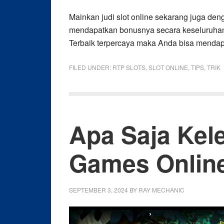
Mainkan judi slot online sekarang juga den
mendapatkan bonusnya secara keseluruhan 
Terbaik terpercaya maka Anda bisa menda
FILED UNDER:
RTP SLOTS
,
SLOT ONLINE
,
TIPS
,
TRIK
Apa Saja Kel
Games Onlin
SEPTEMBER 3, 2024
BY
RAY MECHANIC