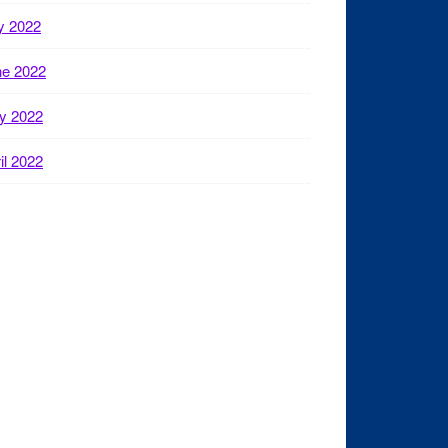
y 2022
ne 2022
y 2022
il 2022