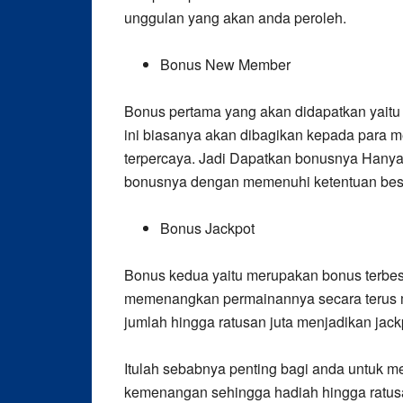
unggulan yang akan anda peroleh.
Bonus New Member
Bonus pertama yang akan didapatkan yaitu
ini biasanya akan dibagikan kepada para m
terpercaya. Jadi Dapatkan bonusnya Hanya 
bonusnya dengan memenuhi ketentuan beser
Bonus Jackpot
Bonus kedua yaitu merupakan bonus terbe
memenangkan permainannya secara terus m
jumlah hingga ratusan juta menjadikan jack
Itulah sebabnya penting bagi anda untuk me
kemenangan sehingga hadiah hingga ratusa