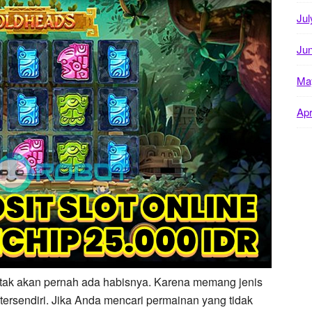
Jul
Ju
Ma
Apr
ya tak akan pernah ada habisnya. Karena memang jenis
 tersendiri. Jika Anda mencari permainan yang tidak