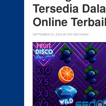
Tersedia Dal
Online Terbai
SEPTEMBER 20, 2024
BY
RAY MECHANIC