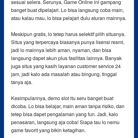
sesuai selera.
Serunya, Game Online ini gampang
banget buat dipelajari. Lo bisa langsung coba main,
atau kalau mau, lo bisa pelajari dulu aturan mainnya.
Meskipun gratis, lo tetep harus selektif pilih situsnya.
Situs yang terpercaya biasanya punya lisensi resmi,
jadi lo mainnya lebih aman, nyaman, dan bisa
langsung dapet akun plus fasilitas lainnya. Banyak
juga situs yang kasih layanan customer service 24
jam, jadi kalo ada masalah atau bingung, tinggal
tanya aja.
Kesimpulannya, demo slot itu seru banget buat
dicoba. Lo bisa belajar, main aman tanpa risiko, dan
tetep bisa dapet pengalaman yang fun. Jadi, kalo
penasaran, langsung aja coba! Siapa tau lo nemu
game favorit yang bikin ketagihan.