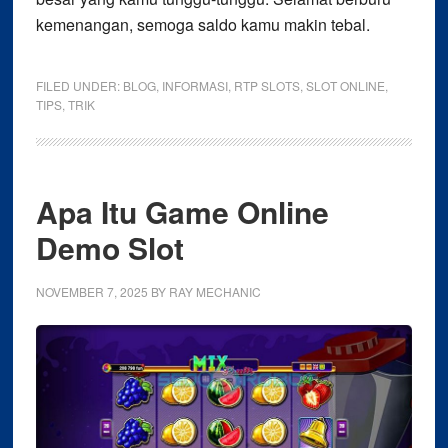
kemenangan, semoga saldo kamu makin tebal.
FILED UNDER:
BLOG
,
INFORMASI
,
RTP SLOTS
,
SLOT ONLINE
,
TIPS
,
TRIK
Apa Itu Game Online
Demo Slot
NOVEMBER 7, 2025
BY
RAY MECHANIC