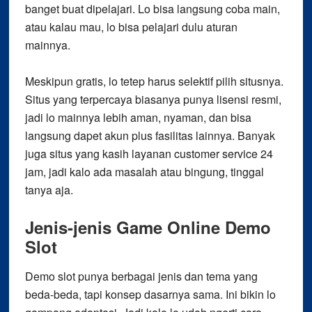
banget buat dipelajari. Lo bisa langsung coba main,
atau kalau mau, lo bisa pelajari dulu aturan
mainnya.
Meskipun gratis, lo tetep harus selektif pilih situsnya.
Situs yang terpercaya biasanya punya lisensi resmi,
jadi lo mainnya lebih aman, nyaman, dan bisa
langsung dapet akun plus fasilitas lainnya. Banyak
juga situs yang kasih layanan customer service 24
jam, jadi kalo ada masalah atau bingung, tinggal
tanya aja.
Jenis-jenis Game Online Demo
Slot
Demo slot punya berbagai jenis dan tema yang
beda-beda, tapi konsep dasarnya sama. Ini bikin lo