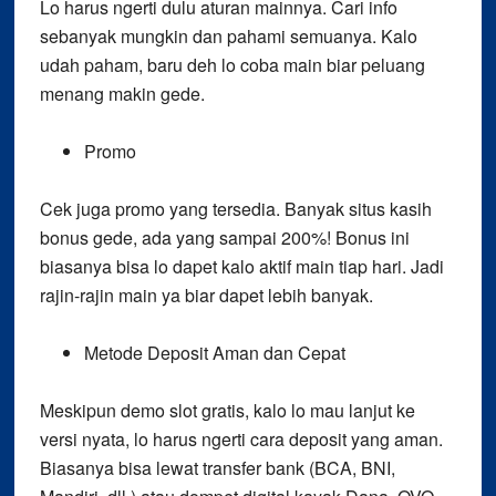
Lo harus ngerti dulu aturan mainnya. Cari info
sebanyak mungkin dan pahami semuanya. Kalo
udah paham, baru deh lo coba main biar peluang
menang makin gede.
Promo
Cek juga promo yang tersedia. Banyak situs kasih
bonus gede, ada yang sampai 200%! Bonus ini
biasanya bisa lo dapet kalo aktif main tiap hari. Jadi
rajin-rajin main ya biar dapet lebih banyak.
Metode Deposit Aman dan Cepat
Meskipun demo slot gratis, kalo lo mau lanjut ke
versi nyata, lo harus ngerti cara deposit yang aman.
Biasanya bisa lewat transfer bank (BCA, BNI,