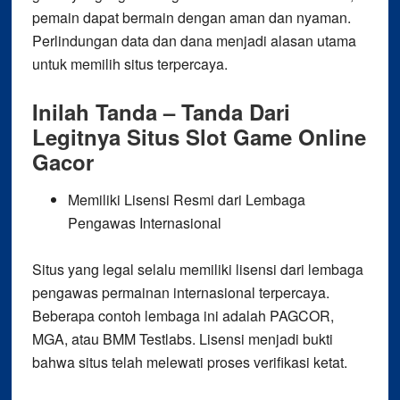
pemain dapat bermain dengan aman dan nyaman.
Perlindungan data dan dana menjadi alasan utama
untuk memilih situs terpercaya.
Inilah Tanda – Tanda Dari
Legitnya Situs Slot Game Online
Gacor
Memiliki Lisensi Resmi dari Lembaga
Pengawas Internasional
Situs yang legal selalu memiliki lisensi dari lembaga
pengawas permainan internasional terpercaya.
Beberapa contoh lembaga ini adalah PAGCOR,
MGA, atau BMM Testlabs. Lisensi menjadi bukti
bahwa situs telah melewati proses verifikasi ketat.