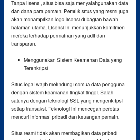
Tanpa lisensi, situs bisa saja menyalahgunakan data
dan dana para pemain. Pemilik situs yang resmi juga
akan menampilkan logo lisensi di bagian bawah
halaman utama. Lisensi ini menunjukkan komitmen
mereka terhadap permainan yang adil dan
transparan.
Menggunakan Sistem Keamanan Data yang
Terenkripsi
Situs legal wajib melindungi semua data pengguna
dengan sistem keamanan tingkat tinggi. Salah
satunya dengan teknologi SSL yang mengenkripsi
setiap transaksi. Teknologi ini mencegah peretas
mencuri informasi pribadi dan keuangan pemain.
Situs resmi tidak akan membagikan data pribadi