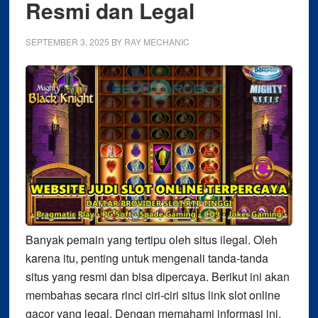
Resmi dan Legal
SEPTEMBER 3, 2025
BY
RAY MECHANIC
Banyak pemain yang tertipu oleh situs ilegal. Oleh
karena itu, penting untuk mengenali tanda-tanda
situs yang resmi dan bisa dipercaya. Berikut ini akan
membahas secara rinci ciri-ciri situs link slot online
gacor yang legal.
Dengan memahami informasi ini,