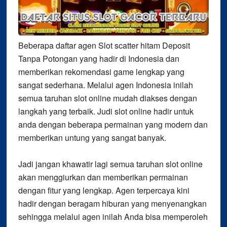
Beberapa daftar agen Slot scatter hitam Deposit
Tanpa Potongan yang hadir di Indonesia dan
memberikan rekomendasi game lengkap yang
sangat sederhana. Melalui agen Indonesia inilah
semua taruhan slot online mudah diakses dengan
langkah yang terbaik. Judi slot online hadir untuk
anda dengan beberapa permainan yang modern dan
memberikan untung yang sangat banyak.
Jadi jangan khawatir lagi semua taruhan slot online
akan menggiurkan dan memberikan permainan
dengan fitur yang lengkap. Agen terpercaya kini
hadir dengan beragam hiburan yang menyenangkan
sehingga melalui agen inilah Anda bisa memperoleh