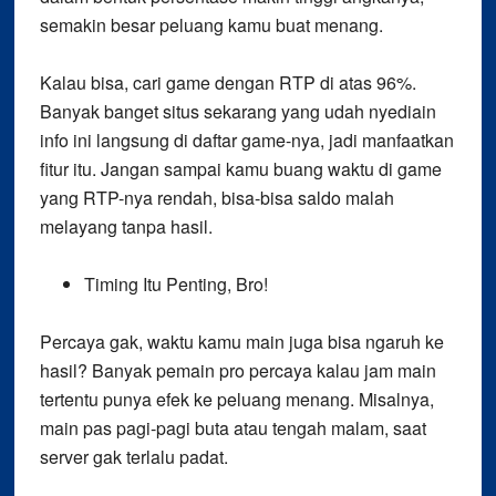
semakin besar peluang kamu buat menang.
Kalau bisa, cari game dengan RTP di atas 96%.
Banyak banget situs sekarang yang udah nyediain
info ini langsung di daftar game-nya, jadi manfaatkan
fitur itu. Jangan sampai kamu buang waktu di game
yang RTP-nya rendah, bisa-bisa saldo malah
melayang tanpa hasil.
Timing Itu Penting, Bro!
Percaya gak, waktu kamu main juga bisa ngaruh ke
hasil? Banyak pemain pro percaya kalau jam main
tertentu punya efek ke peluang menang. Misalnya,
main pas pagi-pagi buta atau tengah malam, saat
server gak terlalu padat.