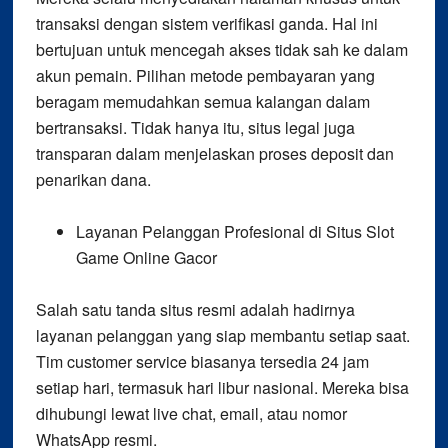
transaksi dengan sistem verifikasi ganda. Hal ini
bertujuan untuk mencegah akses tidak sah ke dalam
akun pemain.
Pilihan metode pembayaran yang
beragam memudahkan semua kalangan dalam
bertransaksi. Tidak hanya itu, situs legal juga
transparan dalam menjelaskan proses deposit dan
penarikan dana.
Layanan Pelanggan Profesional di Situs Slot
Game Online Gacor
Salah satu tanda situs resmi adalah hadirnya
layanan pelanggan yang siap membantu setiap saat.
Tim customer service biasanya tersedia 24 jam
setiap hari, termasuk hari libur nasional.
Mereka bisa
dihubungi lewat live chat, email, atau nomor
WhatsApp resmi.