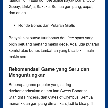
Mandiri, dll.) atau dompet digital kayak Dana, OVO,
Gopay, LinkAja, Sakuku. Semua gampang, cepat,
dan aman.
Ronde Bonus dan Putaran Gratis
Banyak slot punya fitur bonus dan free spins yang
bikin peluang menang makin gede. Ada juga putaran
komisi atau bonus tambahan yang bisa bikin main
makin seru.
Rekomendasi Game yang Seru dan
Menguntungkan
Beberapa game populer yang sering
direkomendasikan antara lain Sweet Bonanza,
Starlight Princess, dan Gates of Olympus. Semua
menarik dan gampang dimainkan, jadi lo bisa pilih