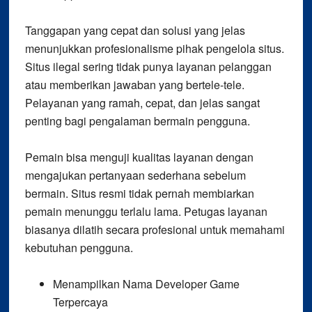
Tanggapan yang cepat dan solusi yang jelas
menunjukkan profesionalisme pihak pengelola situs.
Situs ilegal sering tidak punya layanan pelanggan
atau memberikan jawaban yang bertele-tele.
Pelayanan yang ramah, cepat, dan jelas sangat
penting bagi pengalaman bermain pengguna.
Pemain bisa menguji kualitas layanan dengan
mengajukan pertanyaan sederhana sebelum
bermain. Situs resmi tidak pernah membiarkan
pemain menunggu terlalu lama. Petugas layanan
biasanya dilatih secara profesional untuk memahami
kebutuhan pengguna.
Menampilkan Nama Developer Game
Terpercaya