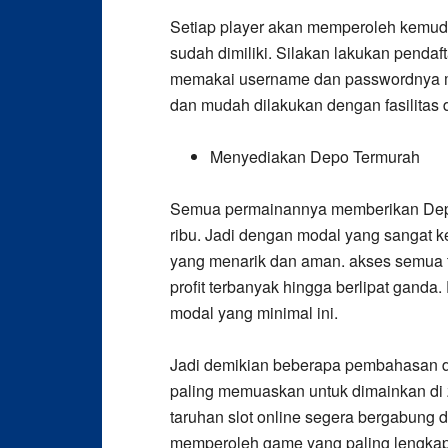
Setiap player akan memperoleh kemuda
sudah dimiliki. Silakan lakukan pendaf
memakai username dan passwordnya m
dan mudah dilakukan dengan fasilitas
Menyediakan Depo Termurah
Semua permainannya memberikan Depo
ribu. Jadi dengan modal yang sangat 
yang menarik dan aman. akses semua 
profit terbanyak hingga berlipat gand
modal yang minimal ini.
Jadi demikian beberapa pembahasan da
paling memuaskan untuk dimainkan di
taruhan slot online segera bergabung d
memperoleh game yang paling lengkap