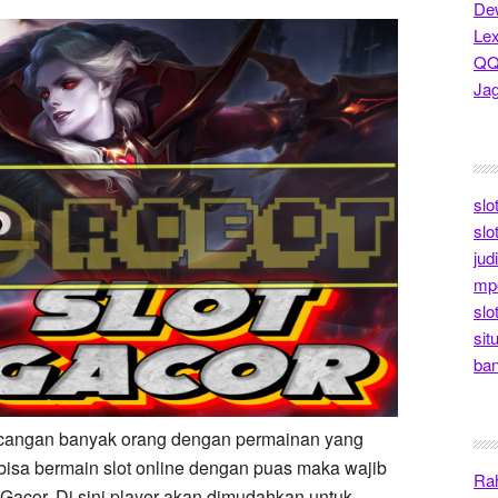
De
Le
QQf
Ja
slo
slo
jud
mpo
slo
sit
ban
bincangan banyak orang dengan permainan yang
isa bermain slot online dengan puas maka wajib
Rah
 Gacor. Di sini player akan dimudahkan untuk