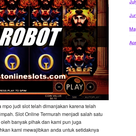
Jul
Ju
Ma
Apr
 mpo judi slot telah dimanjakan karena telah
limpah. Slot Online Termurah menjadi salah satu
 oleh banyak pihak dan kami pun juga
hkan kami mewajibkan anda untuk setidaknya