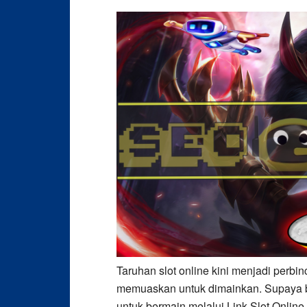
Taruhan slot online kini menjadi per
memuaskan untuk dimainkan. Supaya b
untuk bermain melalui Link Slot Online