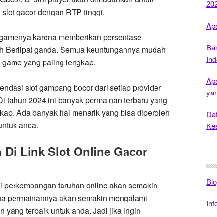
20
slot gacor dengan RTP tinggi.
Apa
a gamenya karena memberikan persentase
Ban
ah Berlipat ganda. Semua keuntungannya mudah
Ind
s game yang paling lengkap.
Apa
dasi slot gampang bocor dari setiap provider
yan
i tahun 2024 ini banyak permainan terbaru yang
kap. Ada banyak hal menarik yang bisa diperoleh
Daf
untuk anda.
Ke
 Di Link Slot Online Gacor
Blo
i perkembangan taruhan online akan semakin
ua permainannya akan semakin mengalami
Inf
ang terbaik untuk anda. Jadi jika ingin