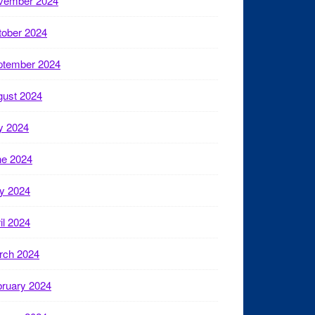
vember 2024
tober 2024
ptember 2024
gust 2024
y 2024
ne 2024
y 2024
il 2024
rch 2024
ruary 2024