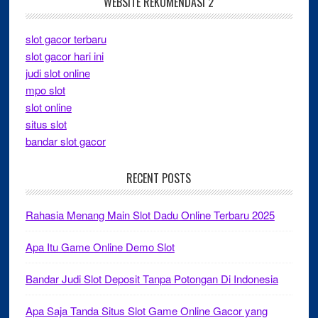
WEBSITE REKOMENDASI 2
slot gacor terbaru
slot gacor hari ini
judi slot online
mpo slot
slot online
situs slot
bandar slot gacor
RECENT POSTS
Rahasia Menang Main Slot Dadu Online Terbaru 2025
Apa Itu Game Online Demo Slot
Bandar Judi Slot Deposit Tanpa Potongan Di Indonesia
Apa Saja Tanda Situs Slot Game Online Gacor yang