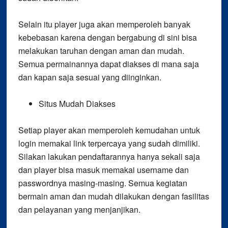
Selain itu player juga akan memperoleh banyak
kebebasan karena dengan bergabung di sini bisa
melakukan taruhan dengan aman dan mudah.
Semua permainannya dapat diakses di mana saja
dan kapan saja sesuai yang diinginkan.
Situs Mudah Diakses
Setiap player akan memperoleh kemudahan untuk
login memakai link terpercaya yang sudah dimiliki.
Silakan lakukan pendaftarannya hanya sekali saja
dan player bisa masuk memakai username dan
passwordnya masing-masing. Semua kegiatan
bermain aman dan mudah dilakukan dengan fasilitas
dan pelayanan yang menjanjikan.