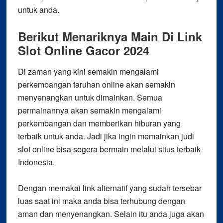
untuk anda.
Berikut Menariknya Main Di Link
Slot Online Gacor 2024
Di zaman yang kini semakin mengalami
perkembangan taruhan online akan semakin
menyenangkan untuk dimainkan. Semua
permainannya akan semakin mengalami
perkembangan dan memberikan hiburan yang
terbaik untuk anda. Jadi jika ingin memainkan judi
slot online bisa segera bermain melalui situs terbaik
Indonesia.
Dengan memakai link alternatif yang sudah tersebar
luas saat ini maka anda bisa terhubung dengan
aman dan menyenangkan. Selain itu anda juga akan