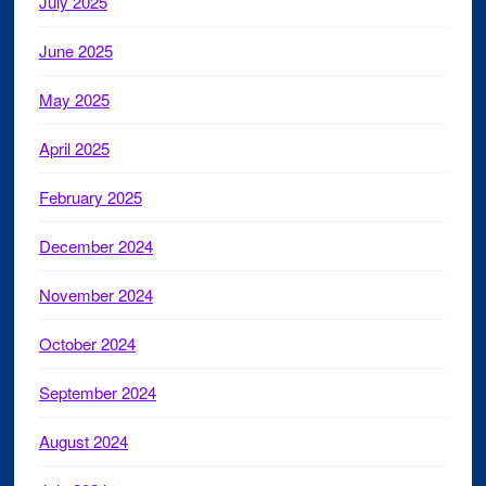
July 2025
June 2025
May 2025
April 2025
February 2025
December 2024
November 2024
October 2024
September 2024
August 2024