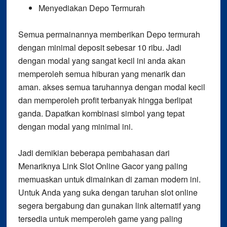
Menyediakan Depo Termurah
Semua permainannya memberikan Depo termurah
dengan minimal deposit sebesar 10 ribu. Jadi
dengan modal yang sangat kecil ini anda akan
memperoleh semua hiburan yang menarik dan
aman. akses semua taruhannya dengan modal kecil
dan memperoleh profit terbanyak hingga berlipat
ganda. Dapatkan kombinasi simbol yang tepat
dengan modal yang minimal ini.
Jadi demikian beberapa pembahasan dari
Menariknya Link Slot Online Gacor yang paling
memuaskan untuk dimainkan di zaman modern ini.
Untuk Anda yang suka dengan taruhan slot online
segera bergabung dan gunakan link alternatif yang
tersedia untuk memperoleh game yang paling