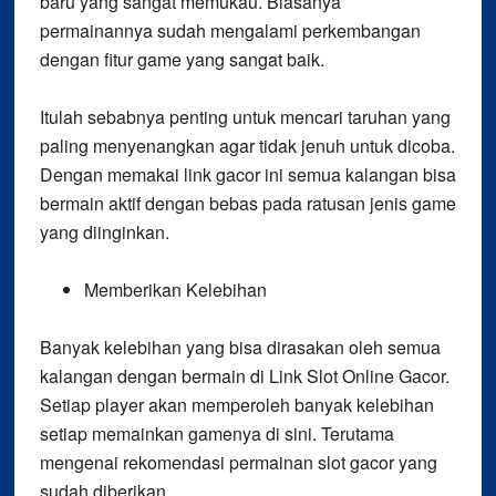
baru yang sangat memukau. Biasanya
permainannya sudah mengalami perkembangan
dengan fitur game yang sangat baik.
Itulah sebabnya penting untuk mencari taruhan yang
paling menyenangkan agar tidak jenuh untuk dicoba.
Dengan memakai link gacor ini semua kalangan bisa
bermain aktif dengan bebas pada ratusan jenis game
yang diinginkan.
Memberikan Kelebihan
Banyak kelebihan yang bisa dirasakan oleh semua
kalangan dengan bermain di Link Slot Online Gacor.
Setiap player akan memperoleh banyak kelebihan
setiap memainkan gamenya di sini. Terutama
mengenai rekomendasi permainan slot gacor yang
sudah diberikan.