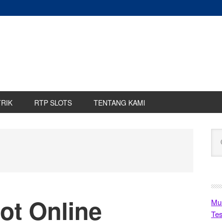
TRIK
RTP SLOTS
TENTANG KAMI
P
Se
S
this
web
lot Online
Mu
Te