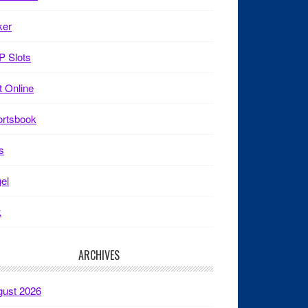
ker
P Slots
t Online
ortsbook
s
el
k
ARCHIVES
gust 2026