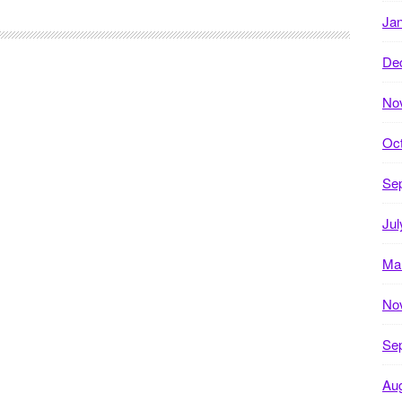
Ja
De
No
Oc
Se
Jul
Ma
No
Se
Au