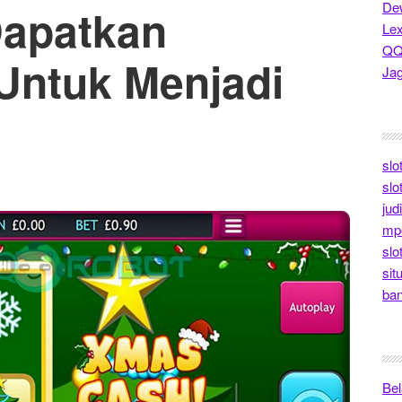
De
Dapatkan
Le
QQf
Untuk Menjadi
Ja
slo
slo
jud
mpo
slo
sit
ban
Bel