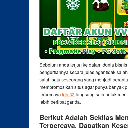
Sebelum anda terjun ke dalam dunia bisnis
pengertiannya secara jelas agar tidak sala
salah satu seseorang yang menjadi perantar
mempromosikan situs agar punya banyak play
terpercaya
idn 33
langsung saja untuk mend
lebih berlipat ganda.
Berikut Adalah Sekilas Men
Terpercaya, Dapatkan Kes