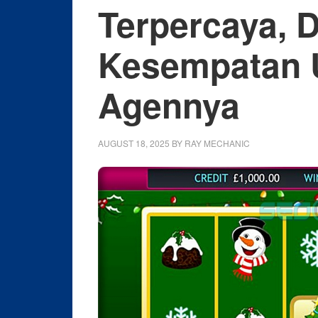
Terpercaya, 
Kesempatan 
Agennya
AUGUST 18, 2025
BY
RAY MECHANIC