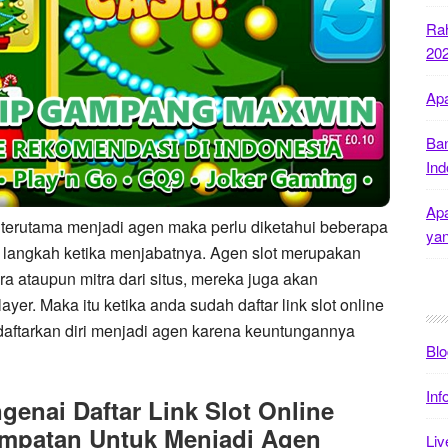
Rah
20
Apa
Ban
Ind
Apa
 terutama menjadi agen maka perlu diketahui beberapa
yan
h langkah ketika menjabatnya. Agen slot merupakan
a ataupun mitra dari situs, mereka juga akan
er. Maka itu ketika anda sudah daftar link slot online
aftarkan diri menjadi agen karena keuntungannya
Blo
Inf
genai Daftar Link Slot Online
empatan Untuk Menjadi Agen
Liv