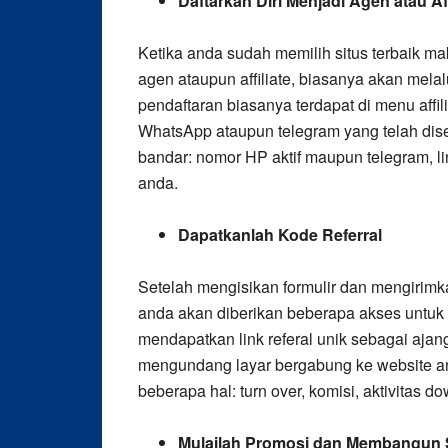
Daftarkan Diri Menjadi Agen atau Aff
Ketika anda sudah memilih situs terbaik ma
agen ataupun affiliate, biasanya akan mela
pendaftaran biasanya terdapat di menu affil
WhatsApp ataupun telegram yang telah dise
bandar: nomor HP aktif maupun telegram, 
anda.
Dapatkanlah Kode Referral
Setelah mengisikan formulir dan mengirimk
anda akan diberikan beberapa akses untuk
mendapatkan link referal unik sebagai aj
mengundang layar bergabung ke website a
beberapa hal: turn over, komisi, aktivitas 
Mulailah Promosi dan Membangun 