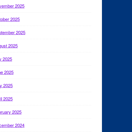
vember 2025
tober 2025
ptember 2025
gust 2025
y 2025
ne 2025
y 2025
il 2025
ruary 2025
cember 2024