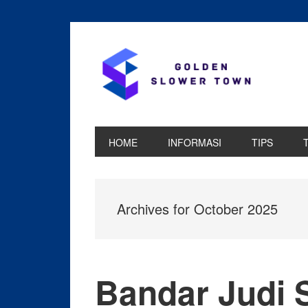
Skip
Skip
Skip
to
to
to
primary
main
primary
navigation
content
sidebar
HOME
INFORMASI
TIPS
Archives for October 2025
Bandar Judi S