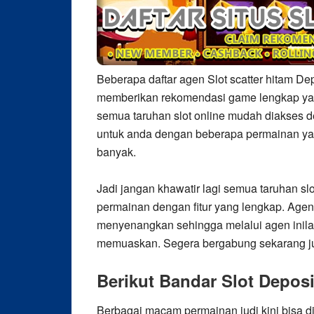
Beberapa daftar agen Slot scatter hitam De
memberikan rekomendasi game lengkap yang
semua taruhan slot online mudah diakses de
untuk anda dengan beberapa permainan y
banyak.
Jadi jangan khawatir lagi semua taruhan s
permainan dengan fitur yang lengkap. Agen
menyenangkan sehingga melalui agen inila
memuaskan. Segera bergabung sekarang jug
Berikut Bandar Slot Depos
Berbagai macam permainan judi kini bisa d