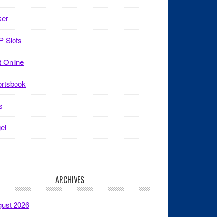
ker
P Slots
t Online
ortsbook
s
el
k
ARCHIVES
gust 2026