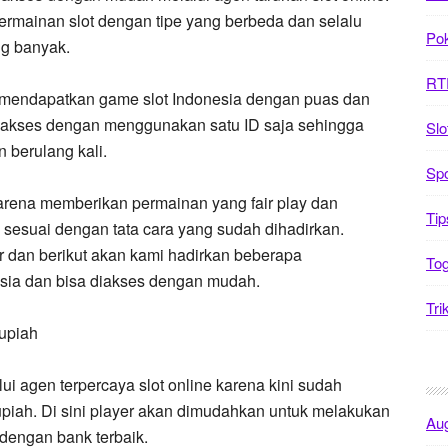
ermainan slot dengan tipe yang berbeda dan selalu
Po
ng banyak.
RT
a mendapatkan game slot Indonesia dengan puas dan
akses dengan menggunakan satu ID saja sehingga
Slo
 berulang kali.
Sp
karena memberikan permainan yang fair play dan
Tip
 sesuai dengan tata cara yang sudah dihadirkan.
r dan berikut akan kami hadirkan beberapa
Tog
esia dan bisa diakses dengan mudah.
Tri
upiah
i agen terpercaya slot online karena kini sudah
iah. Di sini player akan dimudahkan untuk melakukan
Au
dengan bank terbaik.