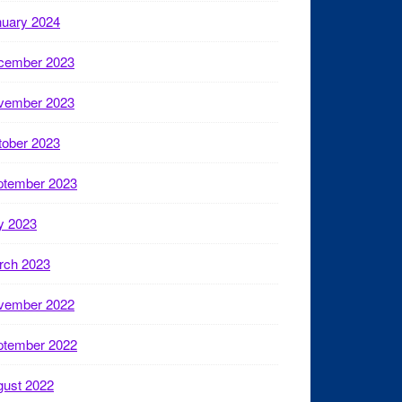
nuary 2024
cember 2023
vember 2023
tober 2023
ptember 2023
y 2023
rch 2023
vember 2022
ptember 2022
gust 2022