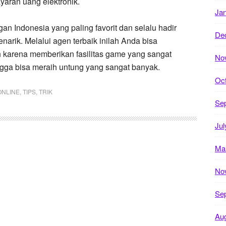
yaran uang elektronik.
Ja
n Indonesia yang paling favorit dan selalu hadir
De
arik. Melalui agen terbaik inilah Anda bisa
karena memberikan fasilitas game yang sangat
No
gga bisa meraih untung yang sangat banyak.
Oc
ONLINE
,
TIPS
,
TRIK
Se
Jul
Ma
No
Se
Au