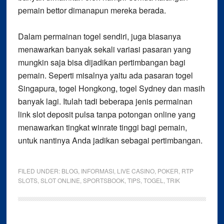
pemain bettor dimanapun mereka berada.
Dalam permainan togel sendiri, juga biasanya
menawarkan banyak sekali variasi pasaran yang
mungkin saja bisa dijadikan pertimbangan bagi
pemain. Seperti misalnya yaitu ada pasaran togel
Singapura, togel Hongkong, togel Sydney dan masih
banyak lagi. Itulah tadi beberapa jenis permainan
link slot deposit pulsa tanpa potongan online yang
menawarkan tingkat winrate tinggi bagi pemain,
untuk nantinya Anda jadikan sebagai pertimbangan.
FILED UNDER:
BLOG
,
INFORMASI
,
LIVE CASINO
,
POKER
,
RTP
SLOTS
,
SLOT ONLINE
,
SPORTSBOOK
,
TIPS
,
TOGEL
,
TRIK