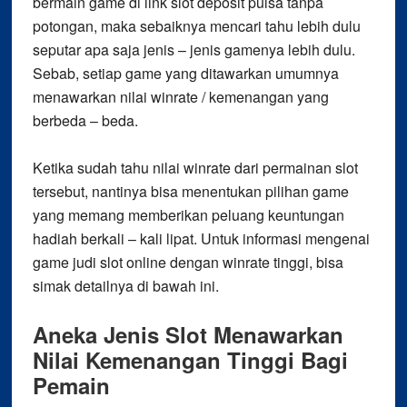
bermain game di link slot deposit pulsa tanpa
potongan, maka sebaiknya mencari tahu lebih dulu
seputar apa saja jenis – jenis gamenya lebih dulu.
Sebab, setiap game yang ditawarkan umumnya
menawarkan nilai winrate / kemenangan yang
berbeda – beda.
Ketika sudah tahu nilai winrate dari permainan slot
tersebut, nantinya bisa menentukan pilihan game
yang memang memberikan peluang keuntungan
hadiah berkali – kali lipat. Untuk informasi mengenai
game judi slot online dengan winrate tinggi, bisa
simak detailnya di bawah ini.
Aneka Jenis Slot Menawarkan
Nilai Kemenangan Tinggi Bagi
Pemain