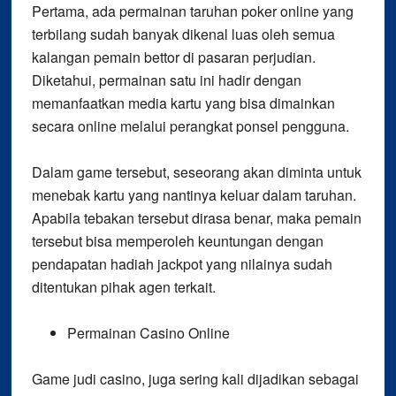
Pertama, ada permainan taruhan poker online yang
terbilang sudah banyak dikenal luas oleh semua
kalangan pemain bettor di pasaran perjudian.
Diketahui, permainan satu ini hadir dengan
memanfaatkan media kartu yang bisa dimainkan
secara online melalui perangkat ponsel pengguna.
Dalam game tersebut, seseorang akan diminta untuk
menebak kartu yang nantinya keluar dalam taruhan.
Apabila tebakan tersebut dirasa benar, maka pemain
tersebut bisa memperoleh keuntungan dengan
pendapatan hadiah jackpot yang nilainya sudah
ditentukan pihak agen terkait.
Permainan Casino Online
Game judi casino, juga sering kali dijadikan sebagai