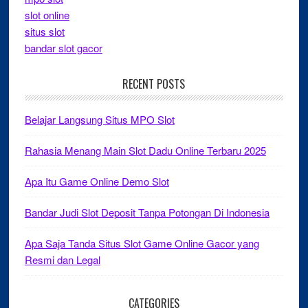
slot online
situs slot
bandar slot gacor
RECENT POSTS
Belajar Langsung Situs MPO Slot
Rahasia Menang Main Slot Dadu Online Terbaru 2025
Apa Itu Game Online Demo Slot
Bandar Judi Slot Deposit Tanpa Potongan Di Indonesia
Apa Saja Tanda Situs Slot Game Online Gacor yang
Resmi dan Legal
CATEGORIES