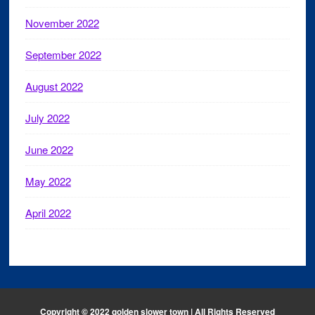
November 2022
September 2022
August 2022
July 2022
June 2022
May 2022
April 2022
Copyright © 2022 golden slower town | All Rights Reserved