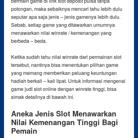
bermain game di link slot deposit pulsa tanpa
potongan, maka sebaiknya mencari tahu lebih dulu
seputar apa saja jenis – jenis gamenya lebih dulu.
Sebab, setiap game yang ditawarkan umumnya
menawarkan nilai winrate / kemenangan yang
berbeda – beda.
Ketika sudah tahu nilai winrate dari permainan slot
tersebut, nantinya bisa menentukan pilihan game
yang memang memberikan peluang keuntungan
hadiah berkali – kali lipat. Untuk informasi mengenai
game judi slot online dengan winrate tinggi, bisa
simak detailnya di bawah ini.
Aneka Jenis Slot Menawarkan
Nilai Kemenangan Tinggi Bagi
Pemain