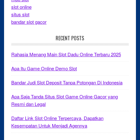
slot online
situs slot
bandar slot gacor
RECENT POSTS
Rahasia Menang Main Slot Dadu Online Terbaru 2025
Apa Itu Game Online Demo Slot
Bandar Judi Slot Deposit Tanpa Potongan Di Indonesia
Apa Saja Tanda Situs Slot Game Online Gacor yang
Resmi dan Legal
Daftar Link Slot Online Terpercaya, Dapatkan
Kesempatan Untuk Menjadi Agennya