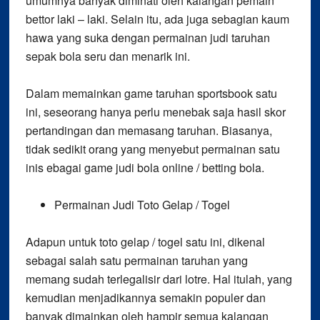
umumnya banyak diminati oleh kalangan pemain
bettor laki – laki. Selain itu, ada juga sebagian kaum
hawa yang suka dengan permainan judi taruhan
sepak bola seru dan menarik ini.
Dalam memainkan game taruhan sportsbook satu
ini, seseorang hanya perlu menebak saja hasil skor
pertandingan dan memasang taruhan. Biasanya,
tidak sedikit orang yang menyebut permainan satu
inis ebagai game judi bola online / betting bola.
Permainan Judi Toto Gelap / Togel
Adapun untuk toto gelap / togel satu ini, dikenal
sebagai salah satu permainan taruhan yang
memang sudah terlegalisir dari lotre. Hal itulah, yang
kemudian menjadikannya semakin populer dan
banyak dimainkan oleh hampir semua kalangan