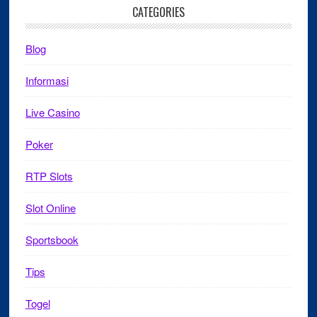
CATEGORIES
Blog
Informasi
Live Casino
Poker
RTP Slots
Slot Online
Sportsbook
Tips
Togel