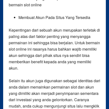
bermain slot online
Membuat Akun Pada Situs Yang Tersedia
Kepentingan dari sebuah akun merupakan terletak di
paling atas dari faktor penting yang menyangga
permainan ini sehingga bisa berjalan. Untuk bermain
slot online ini rasanya harus bahkan wajib memiliki
akun sehingga dari pihak situs nya sendiri bisa
memberikan benefit kepada anda yang memiliki
akun.
Selain itu akun juga digunakan sebagai identitas dari
anda dalam memainkan permainan slot dan akun
yang dimiliki akan menjadi penyimpanan sementara
dari investasi yang anda gelontorkan. Caranya
mudah, anda cukup mengunjungi situs lalu mengklik