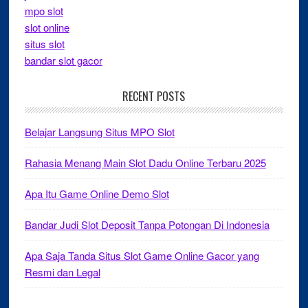
mpo slot
slot online
situs slot
bandar slot gacor
RECENT POSTS
Belajar Langsung Situs MPO Slot
Rahasia Menang Main Slot Dadu Online Terbaru 2025
Apa Itu Game Online Demo Slot
Bandar Judi Slot Deposit Tanpa Potongan Di Indonesia
Apa Saja Tanda Situs Slot Game Online Gacor yang
Resmi dan Legal