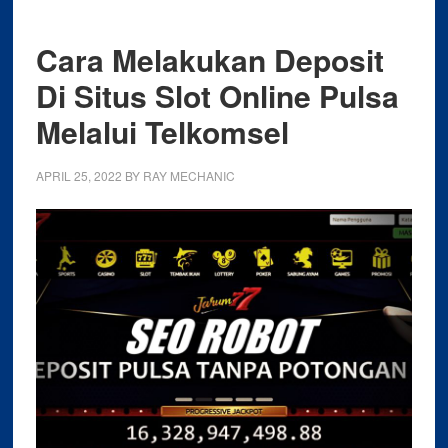
Cara Melakukan Deposit
Di Situs Slot Online Pulsa
Melalui Telkomsel
APRIL 25, 2022
BY
RAY MECHANIC