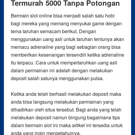
Termurah 5000 Tanpa Potongan
Bermain slot online bisa menjadi salah satu hobi
bagi mereka yang memang menyukai game dengan
tema taruhan semacam berikut. Dengan
menggunakan uang asli untuk taruhan tentunya akan
memacu adrenaline yang bagi sebagian orang bisa
memberikan kesenangan tersendiri ketika adrenaline
itu terpacu. Cara untuk mempertaruhkan uang asli
dalam permainan ini adalah dengan melakukan
deposit salah satunya menggunakan pulsa.
Ketika anda telah berhasil melakukan deposit maka
anda bisa langsung melakukan permainan yang
dihadirkan oleh situs tersebut. Bagi anda yang telah
melakukan deposit namun bingung bagaimana tips
dalam bermain slot ini maka artikel ini tersedia untuk
anda yang ingin mengetahuinya.