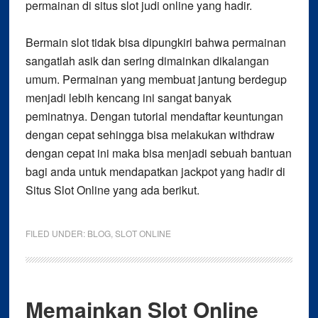
permainan di situs slot judi online yang hadir.
Bermain slot tidak bisa dipungkiri bahwa permainan
sangatlah asik dan sering dimainkan dikalangan
umum. Permainan yang membuat jantung berdegup
menjadi lebih kencang ini sangat banyak
peminatnya. Dengan tutorial mendaftar keuntungan
dengan cepat sehingga bisa melakukan withdraw
dengan cepat ini maka bisa menjadi sebuah bantuan
bagi anda untuk mendapatkan jackpot yang hadir di
Situs Slot Online yang ada berikut.
FILED UNDER:
BLOG
,
SLOT ONLINE
Memainkan Slot Online