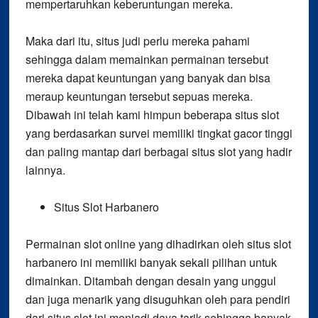
mempertaruhkan keberuntungan mereka.
Maka dari itu, situs judi perlu mereka pahami
sehingga dalam memainkan permainan tersebut
mereka dapat keuntungan yang banyak dan bisa
meraup keuntungan tersebut sepuas mereka.
Dibawah ini telah kami himpun beberapa situs slot
yang berdasarkan survei memiliki tingkat gacor tinggi
dan paling mantap dari berbagai situs slot yang hadir
lainnya.
Situs Slot Harbanero
Permainan slot online yang dihadirkan oleh situs slot
harbanero ini memiliki banyak sekali pilihan untuk
dimainkan. Ditambah dengan desain yang unggul
dan juga menarik yang disuguhkan oleh para pendiri
dari situs slot ini menjadi daya tarik sehingga banyak