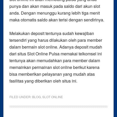
punya dan akan masuk pada saldo dari akun slot
anda. Dengan menunggu kurang lebih tiga menit
maka otomatis saldo akan terisi dengan sendirinya.
Melakukan deposit tentunya sudah kewajiban
tersendiri yang harus dilakukan oleh para member
dalam bermain slot online. Adanya deposit mudah
dari situs Slot Online Pulsa memakai telkomsel ini
tentunya akan memudahkan para member dalam
memainkan permainan slot online berikut karena
bisa memberikan pelayanan yang mudah atas
fasilitas yang diberikan oleh situs ini.
FILED UNDER:
BLOG
,
SLOT ONLINE