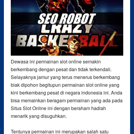
Dewasa ini permainan slot online semakin
berkembang dengan pesat dan tidak terkendali.
Selayaknya jamur yang terus menerus berkembang
biak dipohon begitupun permainan slot online yang
kini berkembang pesat di negara indonesia ini. Anda
bisa memainkan beragam permainan yang ada pada
Situs Slot Online ini dengan beraham hadiah
menarik yang disuguhkan.
Tentunya permainan ini merupakan salah satu