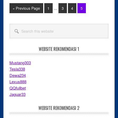
Interim
Go
Page
Page
Page
Page
«
Previous Page
1
…
3
4
5
pages
to
omitted
Primary
Search
Sidebar
this
website
WEBSITE REKOMENDASI 1
Mustang303
Tesla338
Dewa234
Lexus888
QQfullbet
Jaguar33
WEBSITE REKOMENDASI 2