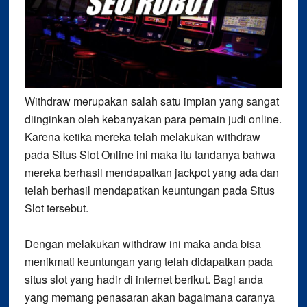
Withdraw merupakan salah satu impian yang sangat
diinginkan oleh kebanyakan para pemain judi online.
Karena ketika mereka telah melakukan withdraw
pada Situs Slot Online ini maka itu tandanya bahwa
mereka berhasil mendapatkan jackpot yang ada dan
telah berhasil mendapatkan keuntungan pada Situs
Slot tersebut.
Dengan melakukan withdraw ini maka anda bisa
menikmati keuntungan yang telah didapatkan pada
situs slot yang hadir di internet berikut. Bagi anda
yang memang penasaran akan bagaimana caranya