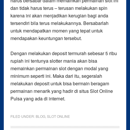
harus bersabar dalam memainkan permainan slot ini
dan tidak harus terus – terusan melakukan spin
karena ini akan menjadikan kerugian bagi anda
tersendiri bila terus melakukannya. Bersabarlah
untuk mendapatkan momen yang tepat untuk
mendapakan keuntungan tersebut.
Dengan melakukan deposit termurah sebesar 5 ribu
rupiah ini tentunya slotter mania akan bisa
memainkan permainan slot dengan modal yang
minimum seperti ini. Maka dari itu, segeralah
melakukan deposit untuk bisa bermain beragam
permainan menarik yang hadir di situs Slot Online
Pulsa yang ada di internet.
FILED UNDER:
BLOG
,
SLOT ONLINE