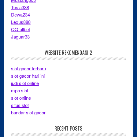
Tesla338
Dewa234
Lexus888
QQfullbet
Jaguar33
WEBSITE REKOMENDASI 2
slot gacor terbaru
slot gacor hari ini
judi slot online
mpo slot
slot online
situs slot
bandar slot gacor
RECENT POSTS