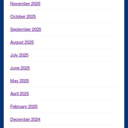
November 2025
October 2025
September 2025
August 2025
July 2025
June 2025
May 2025
April 2025
February 2025
December 2024