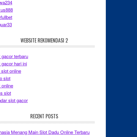
wa234
xus888
ullbet
guar33
WEBSITE REKOMENDASI 2
t gacor terbaru
t gacor hari ini
i slot online
 slot
t online
us slot
dar slot gacor
RECENT POSTS
asia Menang Main Slot Dadu Online Terbaru