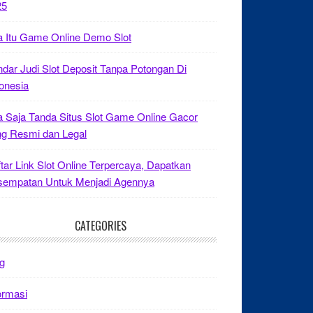
25
 Itu Game Online Demo Slot
dar Judi Slot Deposit Tanpa Potongan Di
onesia
 Saja Tanda Situs Slot Game Online Gacor
g Resmi dan Legal
tar Link Slot Online Terpercaya, Dapatkan
sempatan Untuk Menjadi Agennya
CATEGORIES
g
ormasi