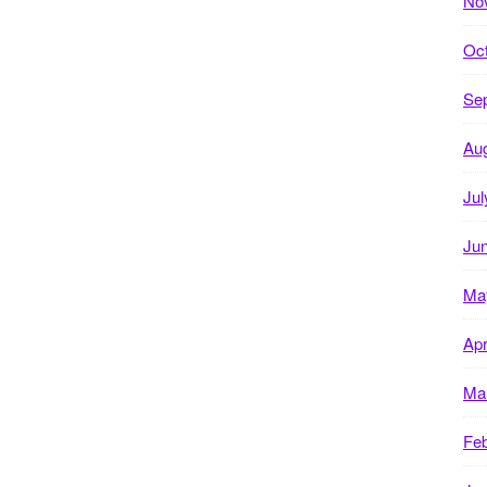
No
Oc
Se
Au
Jul
Ju
Ma
Apr
Ma
Feb