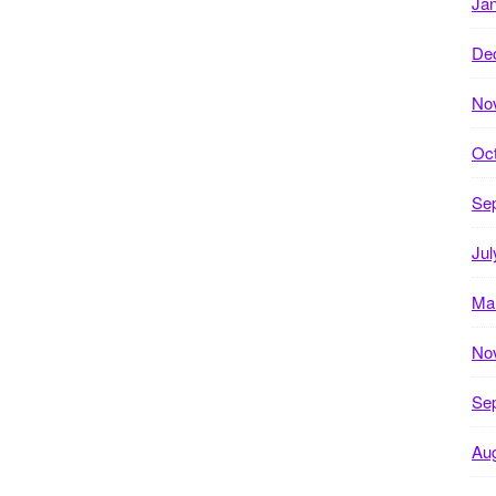
Ja
De
No
Oc
Se
Jul
Ma
No
Se
Au