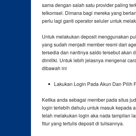
sama dengan salah satu provider paling terk
telkomsel. Dimana bagi mereka yang berlan
perlu lagi ganti operator seluler untuk mela
Untuk melakukan deposit menggunakan puls
yang sudah menjadi member resmi dari agen
tersedia dan nantinya saldo tersebut akan
dimiliki. Untuk lebih jelasnya mengenai ca
dibawah ini
Lakukan Login Pada Akun Dan Pilih F
Ketika anda sebagai member pada situs judi
login terlebih dahulu untuk masuk kepada ak
telah melakukan login aka nada tampilan lam
fitur yang tertulis deposit di tulisannya.