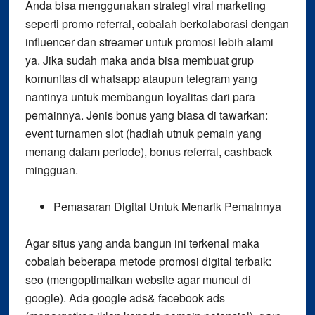
Anda bisa menggunakan strategi viral marketing
seperti promo referral, cobalah berkolaborasi dengan
influencer dan streamer untuk promosi lebih alami
ya. Jika sudah maka anda bisa membuat grup
komunitas di whatsapp ataupun telegram yang
nantinya untuk membangun loyalitas dari para
pemainnya. Jenis bonus yang biasa di tawarkan:
event turnamen slot (hadiah utnuk pemain yang
menang dalam periode), bonus referral, cashback
mingguan.
Pemasaran Digital Untuk Menarik Pemainnya
Agar situs yang anda bangun ini terkenal maka
cobalah beberapa metode promosi digital terbaik:
seo (mengoptimalkan website agar muncul di
google). Ada google ads& facebook ads