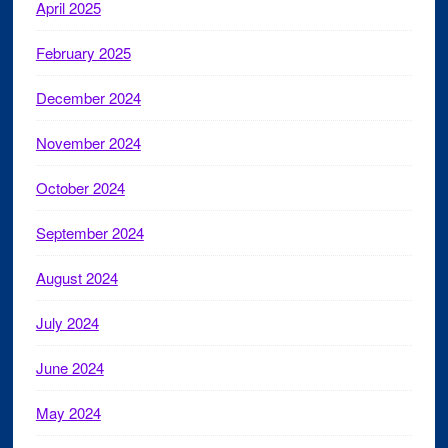
April 2025
February 2025
December 2024
November 2024
October 2024
September 2024
August 2024
July 2024
June 2024
May 2024