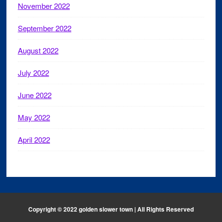
November 2022
September 2022
August 2022
July 2022
June 2022
May 2022
April 2022
Copyright © 2022 golden slower town | All Rights Reserved