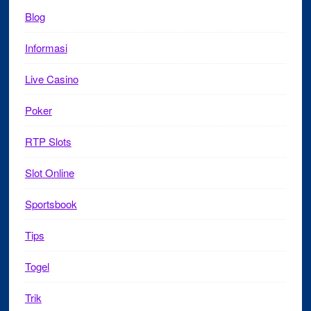
Blog
Informasi
Live Casino
Poker
RTP Slots
Slot Online
Sportsbook
Tips
Togel
Trik