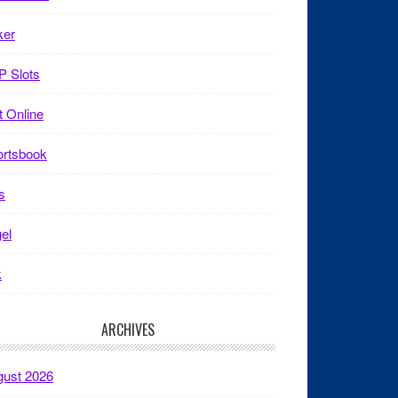
ker
P Slots
t Online
ortsbook
s
el
k
ARCHIVES
gust 2026