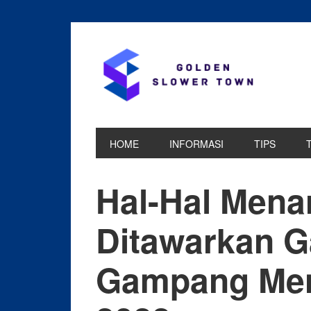
Skip
Skip
Skip
to
to
to
primary
main
primary
navigation
content
sidebar
HOME
INFORMASI
TIPS
Hal-Hal Mena
Ditawarkan G
Gampang Men