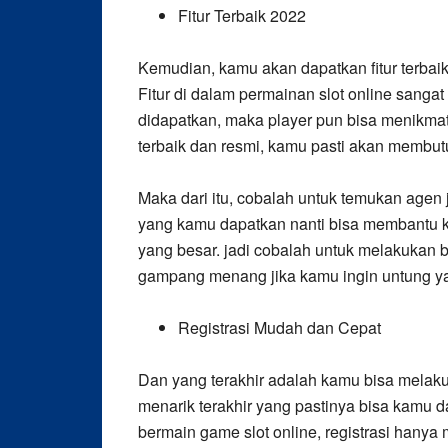
Fitur Terbaik 2022
Kemudian, kamu akan dapatkan fitur terbai
Fitur di dalam permainan slot online sangat p
didapatkan, maka player pun bisa menikmat
terbaik dan resmi, kamu pasti akan membutuh
Maka dari itu, cobalah untuk temukan agen j
yang kamu dapatkan nanti bisa membantu
yang besar. jadi cobalah untuk melakukan be
gampang menang jika kamu ingin untung ya
Registrasi Mudah dan Cepat
Dan yang terakhir adalah kamu bisa melaku
menarik terakhir yang pastinya bisa kamu da
bermain game slot online, registrasi hanya