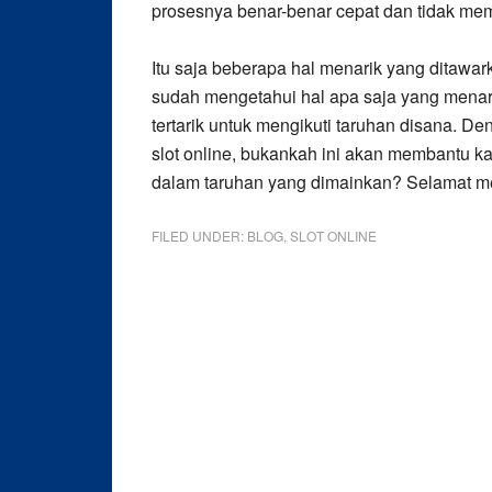
prosesnya benar-benar cepat dan tidak me
Itu saja beberapa hal menarik yang ditawa
sudah mengetahui hal apa saja yang menari
tertarik untuk mengikuti taruhan disana. 
slot online, bukankah ini akan membantu 
dalam taruhan yang dimainkan? Selamat m
FILED UNDER:
BLOG
,
SLOT ONLINE