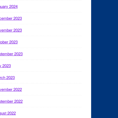
nuary 2024
cember 2023
vember 2023
tober 2023
ptember 2023
y 2023
rch 2023
vember 2022
ptember 2022
gust 2022