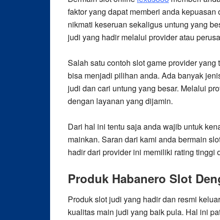
faktor yang dapat memberi anda kepuasan di j
nikmati keseruan sekaligus untung yang besa
judi yang hadir melalui provider atau peru
Salah satu contoh slot game provider yang 
bisa menjadi pilihan anda. Ada banyak jenis
judi dan cari untung yang besar. Melalui pr
dengan layanan yang dijamin.
Dari hal ini tentu saja anda wajib untuk ken
mainkan. Saran dari kami anda bermain slot j
hadir dari provider ini memiliki rating tinggi
Produk Habanero Slot Den
Produk slot judi yang hadir dan resmi kelua
kualitas main judi yang baik pula. Hal ini 