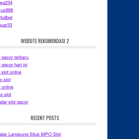
wa234
xus888
ullbet
guar33
WEBSITE REKOMENDASI 2
t gacor terbaru
t gacor hari ini
i slot online
 slot
t online
us slot
dar slot gacor
RECENT POSTS
ajar Langsung Situs MPO Slot