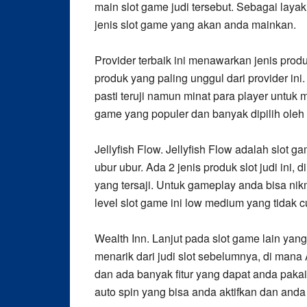
main slot game judi tersebut. Sebagai layak
jenis slot game yang akan anda mainkan.
Provider terbaik ini menawarkan jenis prod
produk yang paling unggul dari provider ini
pasti teruji namun minat para player untuk m
game yang populer dan banyak dipilih oleh p
Jellyfish Flow. Jellyfish Flow adalah slo
ubur ubur. Ada 2 jenis produk slot judi ini,
yang tersaji. Untuk gameplay anda bisa ni
level slot game ini low medium yang tidak cu
Wealth Inn. Lanjut pada slot game lain yang 
menarik dari judi slot sebelumnya, di man
dan ada banyak fitur yang dapat anda pakai 
auto spin yang bisa anda aktifkan dan anda