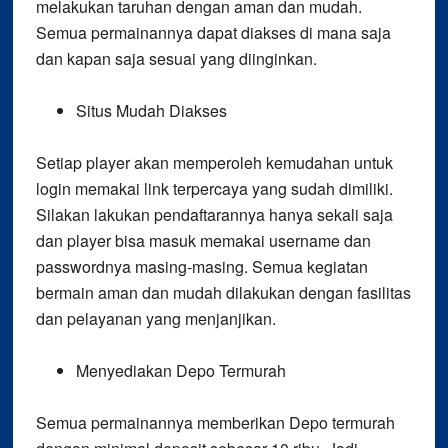
melakukan taruhan dengan aman dan mudah.
Semua permainannya dapat diakses di mana saja
dan kapan saja sesuai yang diinginkan.
Situs Mudah Diakses
Setiap player akan memperoleh kemudahan untuk
login memakai link terpercaya yang sudah dimiliki.
Silakan lakukan pendaftarannya hanya sekali saja
dan player bisa masuk memakai username dan
passwordnya masing-masing. Semua kegiatan
bermain aman dan mudah dilakukan dengan fasilitas
dan pelayanan yang menjanjikan.
Menyediakan Depo Termurah
Semua permainannya memberikan Depo termurah