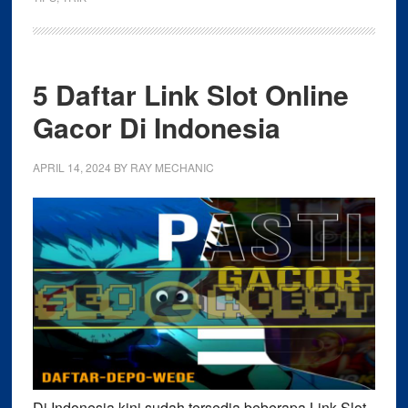
5 Daftar Link Slot Online
Gacor Di Indonesia
APRIL 14, 2024
BY
RAY MECHANIC
Di Indonesia kini sudah tersedia beberapa Link Slot