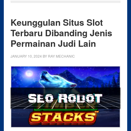
Keunggulan Situs Slot
Terbaru Dibanding Jenis
Permainan Judi Lain
JANUARY 10, 2024
BY
RAY MECHANIC