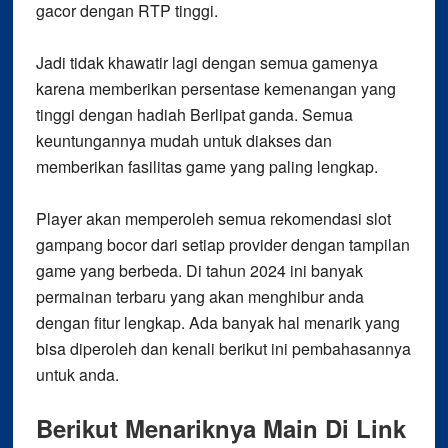
gacor dengan RTP tinggi.
Jadi tidak khawatir lagi dengan semua gamenya
karena memberikan persentase kemenangan yang
tinggi dengan hadiah Berlipat ganda. Semua
keuntungannya mudah untuk diakses dan
memberikan fasilitas game yang paling lengkap.
Player akan memperoleh semua rekomendasi slot
gampang bocor dari setiap provider dengan tampilan
game yang berbeda. Di tahun 2024 ini banyak
permainan terbaru yang akan menghibur anda
dengan fitur lengkap. Ada banyak hal menarik yang
bisa diperoleh dan kenali berikut ini pembahasannya
untuk anda.
Berikut Menariknya Main Di Link