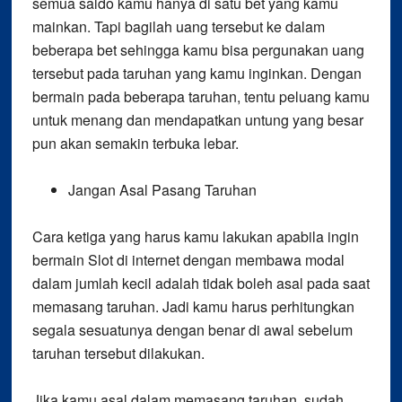
semua saldo kamu hanya di satu bet yang kamu
mainkan. Tapi bagilah uang tersebut ke dalam
beberapa bet sehingga kamu bisa pergunakan uang
tersebut pada taruhan yang kamu inginkan. Dengan
bermain pada beberapa taruhan, tentu peluang kamu
untuk menang dan mendapatkan untung yang besar
pun akan semakin terbuka lebar.
Jangan Asal Pasang Taruhan
Cara ketiga yang harus kamu lakukan apabila ingin
bermain Slot di internet dengan membawa modal
dalam jumlah kecil adalah tidak boleh asal pada saat
memasang taruhan. Jadi kamu harus perhitungkan
segala sesuatunya dengan benar di awal sebelum
taruhan tersebut dilakukan.
Jika kamu asal dalam memasang taruhan, sudah