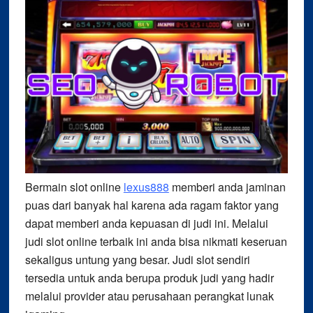
Bermain slot online
lexus888
memberi anda jaminan
puas dari banyak hal karena ada ragam faktor yang
dapat memberi anda kepuasan di judi ini. Melalui
judi slot online terbaik ini anda bisa nikmati keseruan
sekaligus untung yang besar. Judi slot sendiri
tersedia untuk anda berupa produk judi yang hadir
melalui provider atau perusahaan perangkat lunak