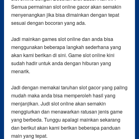
Semua permainan slot online gacor akan semakin
menyenangkan jika bisa dimainkan dengan tepat
sesuai dengan bocoran yang ada.
Jadi mainkan games slot online dan anda bisa
menggunakan beberapa langkah sederhana yang
akan kami berikan di sini. Game slot online kini
sudah hadir untuk anda dengan hiburan yang
menarik.
Jadi dengan memakai taruhan slot gacor yang paling
mudah maka anda bisa memperoleh hasil yang
menjanjikan. Judi slot online akan semakin
menggiurkan dan menawarkan ratusan jenis game
yang berbeda. Tunggu apalagi mainkan sekarang
dan berikut akan kami berikan beberapa panduan
main yang tepat.