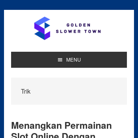
Skip
Skip
Skip
to
to
to
primary
main
primary
navigation
content
sidebar
MENU
Trik
Menangkan Permainan
Slot Online Dengan