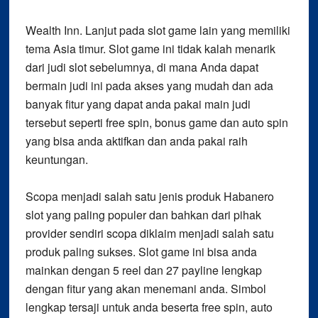
Wealth Inn. Lanjut pada slot game lain yang memiliki
tema Asia timur. Slot game ini tidak kalah menarik
dari judi slot sebelumnya, di mana Anda dapat
bermain judi ini pada akses yang mudah dan ada
banyak fitur yang dapat anda pakai main judi
tersebut seperti free spin, bonus game dan auto spin
yang bisa anda aktifkan dan anda pakai raih
keuntungan.
Scopa menjadi salah satu jenis produk Habanero
slot yang paling populer dan bahkan dari pihak
provider sendiri scopa diklaim menjadi salah satu
produk paling sukses. Slot game ini bisa anda
mainkan dengan 5 reel dan 27 payline lengkap
dengan fitur yang akan menemani anda. Simbol
lengkap tersaji untuk anda beserta free spin, auto