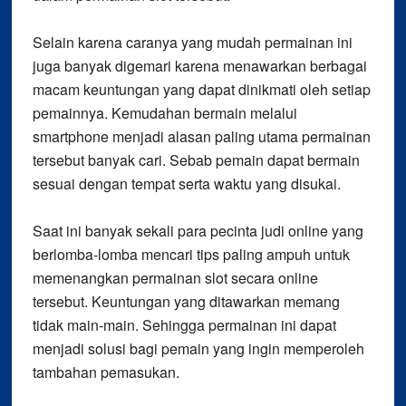
Selain karena caranya yang mudah permainan ini
juga banyak digemari karena menawarkan berbagai
macam keuntungan yang dapat dinikmati oleh setiap
pemainnya. Kemudahan bermain melalui
smartphone menjadi alasan paling utama permainan
tersebut banyak cari. Sebab pemain dapat bermain
sesuai dengan tempat serta waktu yang disukai.
Saat ini banyak sekali para pecinta judi online yang
berlomba-lomba mencari tips paling ampuh untuk
memenangkan permainan slot secara online
tersebut. Keuntungan yang ditawarkan memang
tidak main-main. Sehingga permainan ini dapat
menjadi solusi bagi pemain yang ingin memperoleh
tambahan pemasukan.