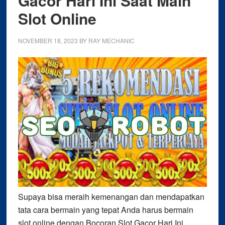
Gacor Hari Ini Saat Main
Slot Online
NOVEMBER 18, 2023
BY
RAY MECHANIC
Supaya bisa meraih kemenangan dan mendapatkan
tata cara bermain yang tepat Anda harus bermain
slot online dengan Bocoran Slot Gacor Hari Ini .