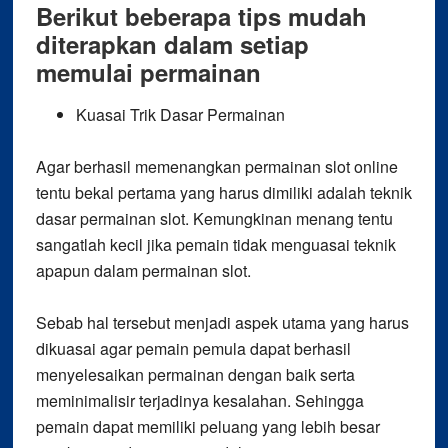
Berikut beberapa tips mudah
diterapkan dalam setiap
memulai permainan
Kuasai Trik Dasar Permainan
Agar berhasil memenangkan permainan slot online
tentu bekal pertama yang harus dimiliki adalah teknik
dasar permainan slot. Kemungkinan menang tentu
sangatlah kecil jika pemain tidak menguasai teknik
apapun dalam permainan slot.
Sebab hal tersebut menjadi aspek utama yang harus
dikuasai agar pemain pemula dapat berhasil
menyelesaikan permainan dengan baik serta
meminimalisir terjadinya kesalahan. Sehingga
pemain dapat memiliki peluang yang lebih besar