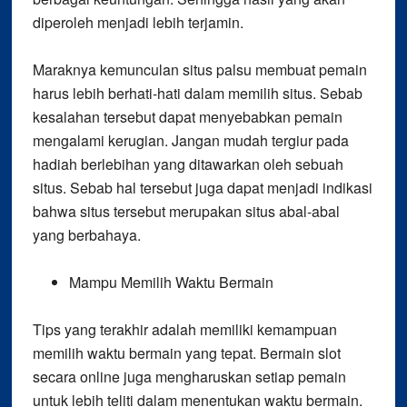
diperoleh menjadi lebih terjamin.
Maraknya kemunculan situs palsu membuat pemain
harus lebih berhati-hati dalam memilih situs. Sebab
kesalahan tersebut dapat menyebabkan pemain
mengalami kerugian. Jangan mudah tergiur pada
hadiah berlebihan yang ditawarkan oleh sebuah
situs. Sebab hal tersebut juga dapat menjadi indikasi
bahwa situs tersebut merupakan situs abal-abal
yang berbahaya.
Mampu Memilih Waktu Bermain
Tips yang terakhir adalah memiliki kemampuan
memilih waktu bermain yang tepat. Bermain slot
secara online juga mengharuskan setiap pemain
untuk lebih teliti dalam menentukan waktu bermain.