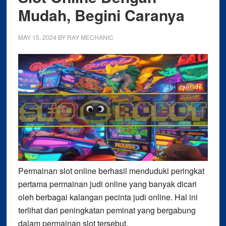
Mudah, Begini Caranya
MAY 15, 2024
BY
RAY MECHANIC
Permainan slot online berhasil menduduki peringkat
pertama permainan judi online yang banyak dicari
oleh berbagai kalangan pecinta judi online. Hal ini
terlihat dari peningkatan peminat yang bergabung
dalam permainan slot tersebut.