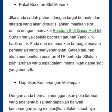
Pakai Bocoran Slot Menarik
Jika anda sudah paham dengan target bermain dan
strategi yang akan dibuat silahkan mainkan slot
online dengan memakai
Bocoran Slot Gacor Hari Ini
.
Sudah banyak sekali bocoran taruhan Yang kini
hadir untuk Anda dan memberikan berbagai macam
permainan yang menyenangkan. Setiap taruhan
akan memberikan bocoran RTP berbeda. Silakan
pilih taruhan yang tepat dalam memainkan game slot
yang menarik
Dapatkan Kemenangan Melimpah
Dengan anda bermain menggunakan pola taruhan
yang ada tentu bisa mendapatkan banyak
kemenangan yang menjanjikan. Itulah sebabnya